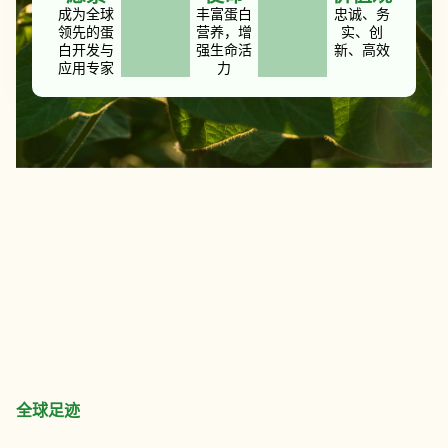
成为全球
丰富蛋白
忠诚、务
领先的蛋
营养，增
实、创
白开发与
强生命活
新、高效
应用专家
力
全球足迹