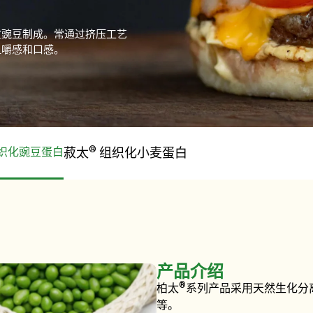
黄豌豆制成。常通过挤压工艺
咀嚼感和口感。
®
织化豌豆蛋白
菽太
组织化小麦蛋白
产品介绍
®
柏太
系列产品采用天然生化分离
等。