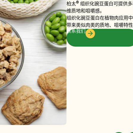
®
柏太
组织化豌豆蛋白可提供多
维质地和咀嚼感。
组织化豌豆蛋白在植物肉应用中
带来类似肉类的质地、咀嚼特性
联系我们